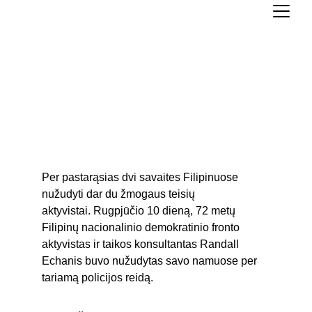
Žmogaus teisių aktyvistų
žudymai Filipinuose
Greta Kin
sandra.matoskaite
9/12/2020
1 min read
Per pastarąsias dvi savaites Filipinuose 
nužudyti dar du žmogaus teisių 
aktyvistai. Rugpjūčio 10 dieną, 72 metų 
Filipinų nacionalinio demokratinio fronto 
aktyvistas ir taikos konsultantas Randall 
Echanis buvo nužudytas savo namuose per 
tariamą policijos reidą. 