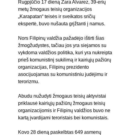
Rugpjūčio 17 dieną Zara Alvarez, 39-erių 
metų žmogaus teisių organizacijos 
„Karapatan“ teisės ir sveikatos sričių 
ekspertė, buvo nušauta grįžtanti į namus. 
Nors Filipinų valdžia pažadėjo ištirti šias 
žmogžudystes, tačiau jos yra siejamos su 
vykdoma valdžios politika, kuri yra nukreipta 
prieš komunistinį sukilimą ir kairiųjų pažiūrų 
organizacijas, Filipinų prezidento 
asocijuojamas su komunistiniu judėjimu ir 
terorizmu. 
Abudu nužudyti žmogaus teisių aktyvistai 
priklausė kairiųjų pažiūrų žmogaus teisių 
organizacijomis ir Filipinų valdžios buvo ne 
kartą įvardijami teroristais bei komunistais.
Kovo 28 dieną paskelbtas 649 asmenų 