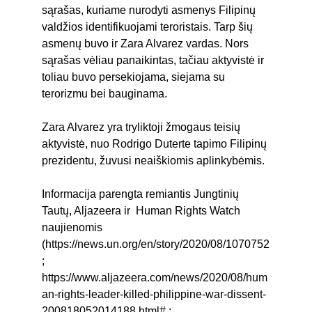
sąrašas, kuriame nurodyti asmenys Filipinų 
valdžios identifikuojami teroristais. Tarp šių 
asmenų buvo ir Zara Alvarez vardas. Nors 
sąrašas vėliau panaikintas, tačiau aktyvistė ir 
toliau buvo persekiojama, siejama su 
terorizmu bei bauginama.
Zara Alvarez yra tryliktoji žmogaus teisių 
aktyvistė, nuo Rodrigo Duterte tapimo Filipinų 
prezidentu, žuvusi neaiškiomis aplinkybėmis. 
Informacija parengta remiantis Jungtinių 
Tautų, Aljazeera ir  Human Rights Watch 
naujienomis 
(https://news.un.org/en/story/2020/08/1070752
; 
https://www.aljazeera.com/news/2020/08/hum
an-rights-leader-killed-philippine-war-dissent-
200818052014188.html# ; 