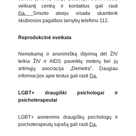
veikiantį centrą ir kontaktus gali rasti
čia.
Smurto atveju visada skambink
skubiosios pagalbos tarnybų telefonu 112.
Reprodukcinė sveikata
Nemokamą ir anonimišką ištyrimą dėl ŽIV
teikia ŽIV ir AIDS paveiktų moterų bei jų
artimųjų asociacija „Demetra”. Daugiau
informacijos apie testus gali rasti
čia.
LGBT+ draugiški psichologai ir
psichoterapeutai
LGBT+ asmenims draugiškų psichologų ir
psichoterapeutų sąrašą gali rasti
čia.