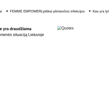
ai
FEMME EMPOWER
Lytiškai plintančios infekcijos
Kas yra ly
je yra draudžiama 
enės situaciją Lietuvoje 