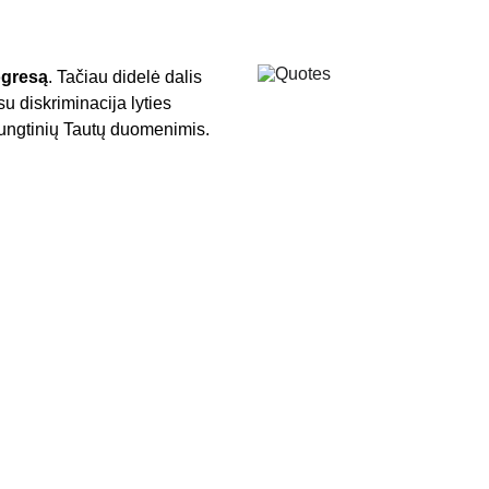
ogresą
. Tačiau didelė dalis 
u diskriminacija lyties 
ungtinių Tautų duomenimis. 