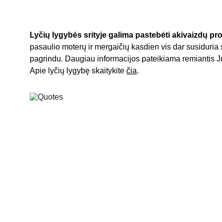
Lyčių lygybės srityje
galima pastebėti akivaizdų pr
pasaulio moterų ir mergaičių kasdien vis dar susiduria s
pagrindu. Daugiau informacijos pateikiama remiantis J
Apie lyčių lygybę skaitykite 
čia
.