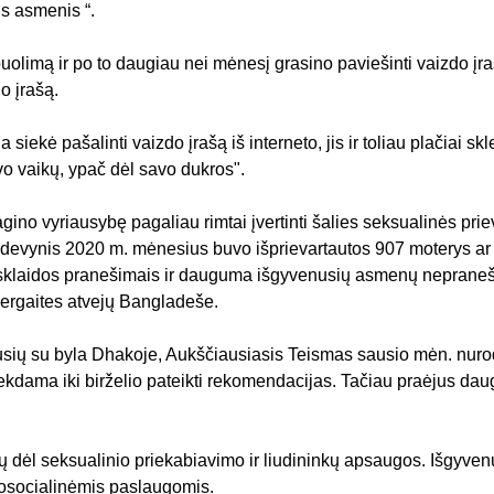
us asmenis “.
limą ir po to daugiau nei mėnesį grasino paviešinti vaizdo įrašą, 
o įrašą.
iekė pašalinti vaizdo įrašą iš interneto, jis ir toliau plačiai s
vo vaikų, ypač dėl savo dukros".
aragino vyriausybę pagaliau rimtai įvertinti šalies seksualinės 
s devynis 2020 m. mėnesius buvo išprievartautos 907 moterys ar 
iasklaidos pranešimais ir dauguma išgyvenusių asmenų nepraneša 
 mergaites atvejų Bangladeše.
jusių su byla Dhakoje, Aukščiausiasis Teismas sausio mėn. nurodė
 siekdama iki birželio pateikti rekomendacijas. Tačiau praėjus
 dėl seksualinio priekabiavimo ir liudininkų apsaugos. Išgyvenusi
osocialinėmis paslaugomis.