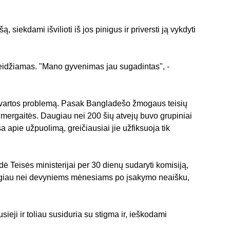
siekdami išvilioti iš jos pinigus ir priversti ją vykdyti 
kleidžiamas. "Mano gyvenimas jau sugadintas", - 
prievartos problemą. Pasak Bangladešo žmogaus teisių 
mergaitės. Daugiau nei 200 šių atvejų buvo grupiniai 
apie užpuolimą, greičiausiai jie užfiksuoja tik 
 Teisės ministerijai per 30 dienų sudaryti komisiją, 
 daugiau nei devyniems mėnesiams po įsakymo neaišku, 
eji ir toliau susiduria su stigma ir, ieškodami 