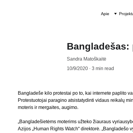
Apie
Projekt
Bangladešas: p
Sandra Matoškaitė
10/9/2020
3 min read
Bangladeše kilo protestai po to, kai internete paplito 
Protestuotojai paragino atsistatydinti vidaus reikalų
moteris ir mergaites, augimo.
„Bangladešietėms moterims užteko žiauraus vyriausybės
Azijos „Human Rights Watch“ direktorė. „Bangladešo vyri