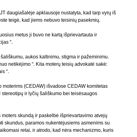
T daugiašalėje apklausoje nustatyta, kad tarp vyrų iš 
ste teigė, kad jiems nebuvo teisinių pasekmių.
uosius metus ji buvo ne kartą išprievartauta ir 
jas “.
ą, šališkumu, aukos kaltinimu, stigma ir pažeminimu. 
a nuo netikėjimo “. Kita moterų teisių advokatė sakė: 
is “.
inimo moterims (CEDAW) išvadose CEDAW komitetas 
ėl stereotipų ir lyčių šališkumo bei teisėsaugos 
moters skundą ir paskelbė išprievartavimo atvejų 
iimti skundus, paramos nukentėjusiems asmenims su 
laikomasi retai, ir atrodo, kad nėra mechanizmo, kuris 