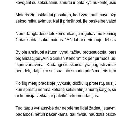
kovojant su seksualiniu smurtu ir palaikyti nukentėjusi
Moteris žiniasklaidai pasakojo, kad vyrai nufilmavo užpuo
sekso reikalavimus. Kai ji priešinosi, jie paskelbė vaizd
Nors Bangladešo telekomunikacijų reguliavimo komisija s
žiniasklaidai sake moteris. "Aš dabar nerimauju dėl sa
Byloje areštuoti aštuoni vyrai, tačiau protestuotojai p
organizacijos „Ain o Salish Kendra“, tik per pirmuosiu
išprievartavimai. Kadangi šie skaičiai yra pagrįsti žin
nedidelę dalį tikro seksualinio smurto prieš moteris ir
Po šių metų pradžioje įvykusių didžiulių protestų, susi
kuri spręstų nerimą keliantį seksualinį smurtą šalyje,
ar komisija veikia, ar pateikė rekomendacijas.
Tuo tarpu vyriausybė dar nepriėmė ilgai žadėtų įstatymų
pagalbos, neturi pakankamai galimybių naudotis psich