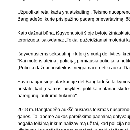
Užpuolikai retai kada yra atskaitingi. Teismo nuospren
Bangladešo, kurie prisipažino padarę prievartavimą, 88
Kaip dažnai būna, išgyvenusioji šioje byloje žiniasklaida
terorizuota, sakydama: „Tokiai pažeidžiamai moteriai kai
Išgyvenusiems seksualinį ir kitokį smurtą dėl lyties, kr
"Kai moteris ateina į policiją, pirmiausia policija ja ne
„Policija dažnai nusiteikusi neigiamai ir netiki auka. Dau
Savo naujausioje ataskaitoje dėl Bangladešo laikymo
nustatė, kad „esamos taisyklės, politika ir planai, skirt
pareigūnų jautrumo trūkumo“.
2018 m. Bangladešo aukščiausiasis teismas nusprendė, 
gaires. Tai apėmė aukos pareiškimo paėmimą dalyvauja
negalia teikimą ir kriminalizavimą už tai, kad policija 