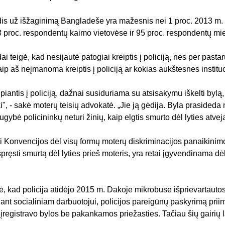
dis už išžaginimą Bangladeše yra mažesnis nei 1 proc. 2013 m. J
 proc. respondentų kaimo vietovėse ir 95 proc. respondentų mie
i teigė, kad nesijautė patogiai kreiptis į policiją, nes per pastar
p aš neįmanoma kreiptis į policiją ar kokias aukštesnes instituci
eipiantis į policiją, dažnai susiduriama su atsisakymu iškelti byl
tiki", - sakė moterų teisių advokatė. „Jie ją gėdija. Byla prasided
gybė policininkų neturi žinių, kaip elgtis smurto dėl lyties atveja
si Konvencijos dėl visų formų moterų diskriminacijos panaik
i spręsti smurtą dėl lyties prieš moteris, yra retai įgyvendinama d
kad policija atidėjo 2015 m. Dakoje mikrobuse išprievartautos 
nt socialiniam darbuotojui, policijos pareigūnų paskyrimą pr
neįregistravo bylos be pakankamos priežasties. Tačiau šių gairių 