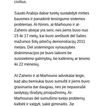
civilius.
Saudo Arabija dabar turėtų sustabdyti mirties 
bausmes ir panaikinti teisingumo sistemos 
problemas. Al-Nimro, al-Marhouno ir al-
Zaherio atvejai yra seni, nes jiems buvo nuo 
15 iki 17 metų, kai buvo areštuoti dėl šalies 
mažumos šiitų piliečių demonstracijų 2011 
metais. Dėl sistemingos vyriausybės 
diskriminacijos jie buvo laikomi be 
susisiekimo galimybių, be kaltinimų ar teismo 
iki 22 mėnesių.
Al-Zaherio ir al-Marhouno advokatai teigė, 
kad abu berniukai buvo sumušti ir jiems buvo 
grasinama dar daugiau, nes jie nepasirašė 
tardytojų išrašytų prisipažinimų. Al-
Marhounas dėl sumušimo turėjo problemų 
kalbėti ir valgyti, sakė giminaitis. Jie 