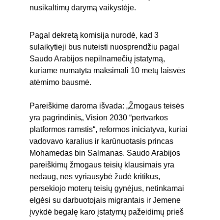
nusikaltimų darymą vaikystėje.
Pagal dekretą komisija nurodė, kad 3 
sulaikytieji bus nuteisti nuosprendžiu pagal 
Saudo Arabijos nepilnamečių įstatymą, 
kuriame numatyta maksimali 10 metų laisvės 
atėmimo bausmė.
Pareiškime daroma išvada: „Žmogaus teisės 
yra pagrindinis„ Vision 2030 “pertvarkos 
platformos ramstis“, reformos iniciatyva, kuriai 
vadovavo karalius ir karūnuotasis princas 
Mohamedas bin Salmanas. Saudo Arabijos 
pareiškimų žmogaus teisių klausimais yra 
nedaug, nes vyriausybė žudė kritikus, 
persekiojo moterų teisių gynėjus, netinkamai 
elgėsi su darbuotojais migrantais ir Jemene 
įvykdė begalę karo įstatymų pažeidimų prieš 