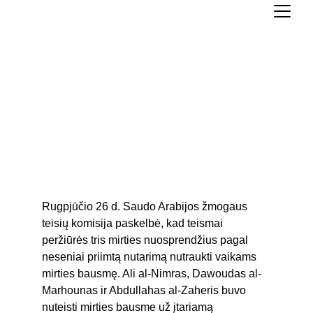
Saudo Arabija peržiūri
vaikų mirties bausmės
atvejus
Sandra Matoškaitė
sandra.matoskaite
9/12/2020
1 min read
Rugpjūčio 26 d. Saudo Arabijos žmogaus 
teisių komisija paskelbė, kad teismai 
peržiūrės tris mirties nuosprendžius pagal 
neseniai priimtą nutarimą nutraukti vaikams 
mirties bausmę. Ali al-Nimras, Dawoudas al-
Marhounas ir Abdullahas al-Zaheris buvo 
nuteisti mirties bausme už įtariamą 