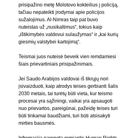
prisipažino metę Molotovo kokteilius į policiją, 
tačiau nepateikti įrodymai apie policijos 
sužalojimus. Al-Nimras taip pat buvo 
nuteistas už „nusikaltimus“, tokius kaip 
„ištikimybės valdovui sulaužymas“ ir „kai kurių 
giesmių valstybei kartojimą“.
Teismai juos nuteisė beveik vien remdamiesi 
šiais prievartiniais prisipažinimais.
Jei Saudo Arabijos valdovai iš tikrųjų nori 
įsivaizduoti, kaip atrodys teises gerbianti šalis 
2030 metais, tai turėtų būti vieta, kur teismo 
procesai yra sąžiningi, vaikai yra apsaugoti 
nuo prievartos, pareigūnai, pažeidę teises turi 
būti tinkamai baudžiami, turi būti atsisakyti 
mirties bausmės.
Infromacija parengta remiantis Human Rights 